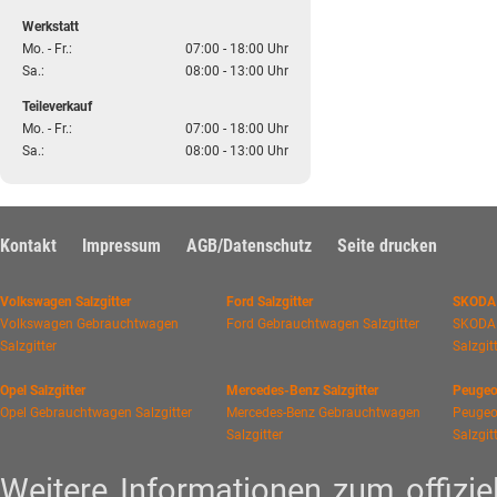
Werkstatt
Mo. - Fr.:
07:00 - 18:00 Uhr
Sa.:
08:00 - 13:00 Uhr
Teileverkauf
Mo. - Fr.:
07:00 - 18:00 Uhr
Sa.:
08:00 - 13:00 Uhr
Kontakt
Impressum
AGB/Datenschutz
Seite drucken
Volkswagen Salzgitter
Ford Salzgitter
SKODA 
Volkswagen Gebrauchtwagen
Ford Gebrauchtwagen Salzgitter
SKODA
Salzgitter
Salzgit
Opel Salzgitter
Mercedes-Benz Salzgitter
Peugeot
Opel Gebrauchtwagen Salzgitter
Mercedes-Benz Gebrauchtwagen
Peugeo
Salzgitter
Salzgit
Weitere Informationen zum offiziel