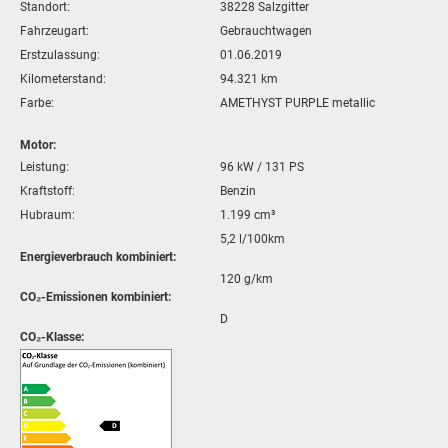
Standort:
38228 Salzgitter
Fahrzeugart:
Gebrauchtwagen
Erstzulassung:
01.06.2019
Kilometerstand:
94.321 km
Farbe:
AMETHYST PURPLE
metallic
Motor:
Leistung:
96 kW / 131 PS
Kraftstoff:
Benzin
Hubraum:
1.199 cm³
5,2 l/100km
Energieverbrauch kombiniert:
120 g/km
CO₂-Emissionen kombiniert:
D
CO₂-Klasse: