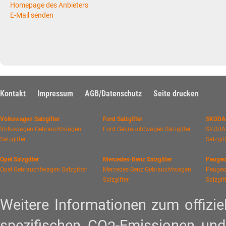
Homepage des Anbieters
E-Mail senden
Kontakt
Impressum
AGB/Datenschutz
Seite drucken
Volkswagen Salzgitter
Ford Salzgitter
SKODA 
Volkswagen Gebrauchtwagen
Ford Gebrauchtwagen Salzgitter
SKODA
Salzgitter
Salzgit
Opel Salzgitter
Mercedes-Benz Salzgitter
Peugeot
Opel Gebrauchtwagen Salzgitter
Mercedes-Benz Gebrauchtwagen
Peugeo
Salzgitter
Salzgit
Weitere Informationen zum offiziel
spezifischen CO
-Emissionen und