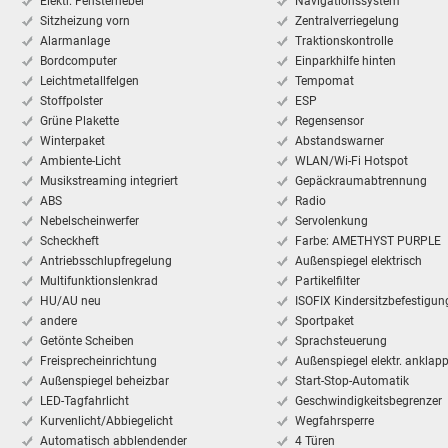
Elektr. Fensterheber
Navigationssystem
Sitzheizung vorn
Zentralverriegelung
Alarmanlage
Traktionskontrolle
Bordcomputer
Einparkhilfe hinten
Leichtmetallfelgen
Tempomat
Stoffpolster
ESP
Grüne Plakette
Regensensor
Winterpaket
Abstandswarner
Ambiente-Licht
WLAN/Wi-Fi Hotspot
Musikstreaming integriert
Gepäckraumabtrennung
ABS
Radio
Nebelscheinwerfer
Servolenkung
Scheckheft
Farbe: AMETHYST PURPLE
Antriebsschlupfregelung
Außenspiegel elektrisch
Multifunktionslenkrad
Partikelfilter
HU/AU neu
ISOFIX Kindersitzbefestigun
andere
Sportpaket
Getönte Scheiben
Sprachsteuerung
Freisprecheinrichtung
Außenspiegel elektr. anklap
Außenspiegel beheizbar
Start-Stop-Automatik
LED-Tagfahrlicht
Geschwindigkeitsbegrenzer
Kurvenlicht/Abbiegelicht
Wegfahrsperre
Automatisch abblendender
4 Türen