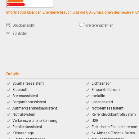
Information über den Energieverbrauch und die CO₂-Emissionen des neuen PK
Druckansicht
Weiterempfehlen
30 Bilder
Details:
Spurhalteassistent
Lichtsensor
Bluetooth
Einparkhilfe vorn
Bremsassistent
metallic
Berganfahrassistent
Lederlenkrad
Aufmerksamkeitsassistent
Notbremsassistent
Notrufsystem
Reifendruckkontrollsystem
Verkehrszeichenerkennung
USB
Fernlichtassistent
Elektrische Feststellbremse
Klimaanlage
6x Airbags (Front + Seiten +