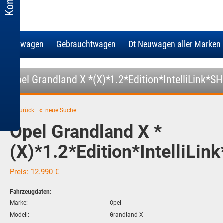
Neuwagen
Gebrauchtwagen
Dt Neuwagen aller Marken
Opel Grandland X *(X)*1.2*Edition*IntelliLink*
« Zurück
« neue Suche
Opel Grandland X *
(X)*1.2*Edition*IntelliL
Preis: 12.990 €
Fahrzeugdaten:
Marke:
Opel
Modell:
Grandland X