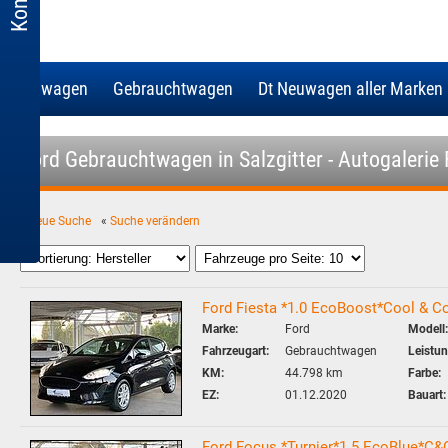
Neuwagen
Gebrauchtwagen
Dt Neuwagen aller Marken
Ford Gebrauchtwagen in Salzgitter - Autogalerie
«
neue Suche
«
Suche verändern
Ford Fiesta *1.0 EcoBoost*Cool & C
Marke:
Ford
Modell:
Fahrzeugart:
Gebrauchtwagen
Leistun
KM:
44.798 km
Farbe:
EZ:
01.12.2020
Bauart:
Ford Focus *Turnier*1.5 EcoBlue