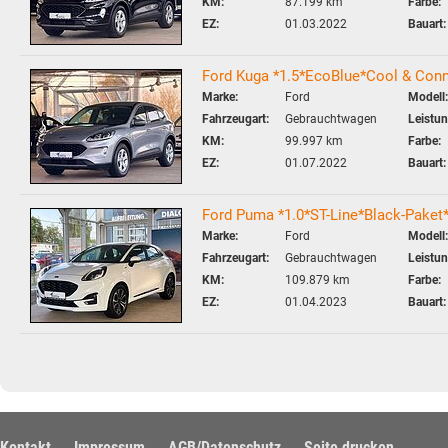
KM:
87.199 km
Farbe:
EZ:
01.03.2022
Bauart:
Ford Kuga *1.5*EcoBlue*Cool & Con
Marke:
Ford
Modell:
Fahrzeugart:
Gebrauchtwagen
Leistun
KM:
99.997 km
Farbe:
EZ:
01.07.2022
Bauart:
Ford Puma *1.0*ST-Line*Black-Pak
Marke:
Ford
Modell:
Fahrzeugart:
Gebrauchtwagen
Leistun
KM:
109.879 km
Farbe:
EZ:
01.04.2023
Bauart:
Kontakt
Impressum
AGB/Datenschutz
Seite drucken