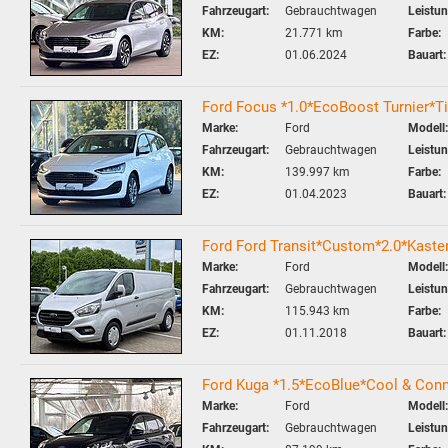
Fahrzeugart:
Gebrauchtwagen
Leistun
KM:
21.771 km
Farbe:
EZ:
01.06.2024
Bauart:
Ford Focus *1.0*EcoBoost Turnier*Ti
Marke:
Ford
Modell:
Fahrzeugart:
Gebrauchtwagen
Leistun
KM:
139.997 km
Farbe:
EZ:
01.04.2023
Bauart:
Ford Ford Transit*Custom*2.0*Kas
Marke:
Ford
Modell:
Fahrzeugart:
Gebrauchtwagen
Leistun
KM:
115.943 km
Farbe:
EZ:
01.11.2018
Bauart:
Ford Kuga *1.5*EcoBlue*Cool & Co
Marke:
Ford
Modell:
Fahrzeugart:
Gebrauchtwagen
Leistun