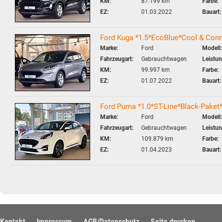
KM:
87.199 km
Farbe:
EZ:
01.03.2022
Bauart:
Ford Kuga *1.5*EcoBlue*Cool & Con
Marke:
Ford
Modell:
Fahrzeugart:
Gebrauchtwagen
Leistun
KM:
99.997 km
Farbe:
EZ:
01.07.2022
Bauart:
Ford Puma *1.0*ST-Line*Black-Pak
Marke:
Ford
Modell:
Fahrzeugart:
Gebrauchtwagen
Leistun
KM:
109.879 km
Farbe:
EZ:
01.04.2023
Bauart:
Kontakt
Impressum
AGB/Datenschutz
Seite drucken