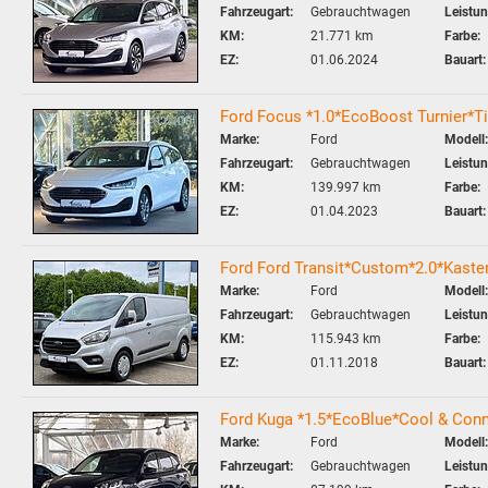
Fahrzeugart:
Gebrauchtwagen
Leistun
KM:
21.771 km
Farbe:
EZ:
01.06.2024
Bauart:
Ford Focus *1.0*EcoBoost Turnier*Ti
Marke:
Ford
Modell:
Fahrzeugart:
Gebrauchtwagen
Leistun
KM:
139.997 km
Farbe:
EZ:
01.04.2023
Bauart:
Ford Ford Transit*Custom*2.0*Kas
Marke:
Ford
Modell:
Fahrzeugart:
Gebrauchtwagen
Leistun
KM:
115.943 km
Farbe:
EZ:
01.11.2018
Bauart:
Ford Kuga *1.5*EcoBlue*Cool & Co
Marke:
Ford
Modell:
Fahrzeugart:
Gebrauchtwagen
Leistun