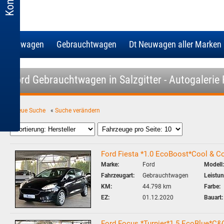
Neuwagen
Gebrauchtwagen
Dt Neuwagen aller Marken
Ford Gebrauchtwagen in Salzgitter - Autogalerie
«
neue Suche
«
Suche verändern
Ford Fiesta *1.0 EcoBoost*Cool & C
Marke:
Ford
Modell:
Fahrzeugart:
Gebrauchtwagen
Leistun
KM:
44.798 km
Farbe:
EZ:
01.12.2020
Bauart:
Ford Focus *Turnier*1.5 EcoBlue