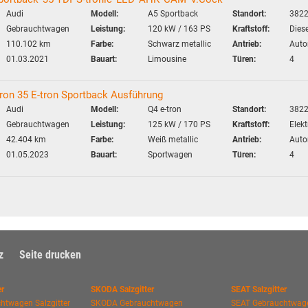
Audi
Modell:
A5 Sportback
Standort:
3822
Gebrauchtwagen
Leistung:
120 kW / 163 PS
Kraftstoff:
Diese
110.102 km
Farbe:
Schwarz metallic
Antrieb:
Auto
01.03.2021
Bauart:
Limousine
Türen:
4
tron 35 E-tron Sportback Ausführung
Audi
Modell:
Q4 e-tron
Standort:
3822
Gebrauchtwagen
Leistung:
125 kW / 170 PS
Kraftstoff:
Elekt
42.404 km
Farbe:
Weiß metallic
Antrieb:
Auto
01.05.2023
Bauart:
Sportwagen
Türen:
4
z
Seite drucken
er
SKODA Salzgitter
SEAT Salzgitter
htwagen Salzgitter
SKODA Gebrauchtwagen
SEAT Gebrauchtwage