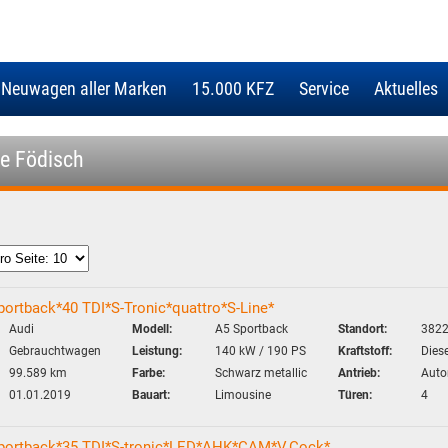
 Neuwagen aller Marken
15.000 KFZ
Service
Aktuelles
ie Födisch
portback*40 TDI*S-Tronic*quattro*S-Line*
Audi
Modell:
A5 Sportback
Standort:
3822
Gebrauchtwagen
Leistung:
140 kW / 190 PS
Kraftstoff:
Diese
99.589 km
Farbe:
Schwarz metallic
Antrieb:
Auto
01.01.2019
Bauart:
Limousine
Türen:
4
Sportback*35 TDI*S-tronic*LED*AHK*CAM*V.Cock*