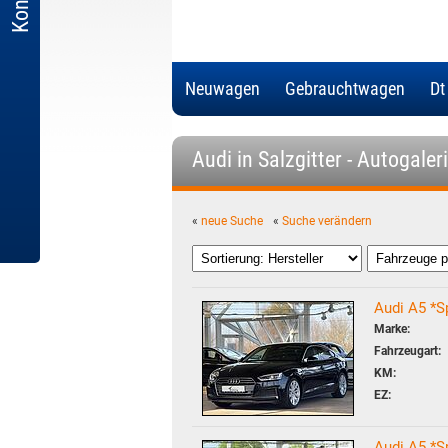
Neuwagen
Gebrauchtwagen
Dt
Audi in Salzgitter - Autogaler
«
neue Suche
«
Suche verändern
Audi A5 *S
Marke:
Fahrzeugart:
KM:
EZ:
Audi A5 *