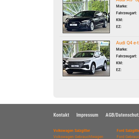
Marke:
Fahrzeugart:
KM:
EZ:
Audi Q4 e-
Marke:
Fahrzeugart:
KM:
EZ:
Kontakt
Impressum
AGB/Datenschut
Volkswagen Salzgitter
Ford Salzgitt
Volkswagen Gebrauchtwagen
Ford Gebrauc