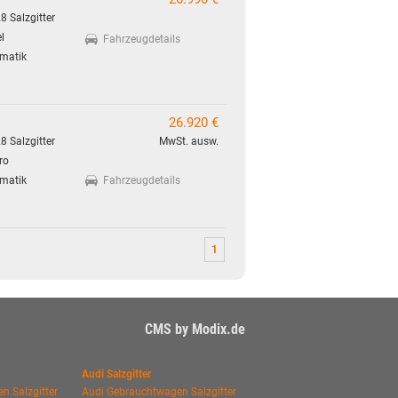
8 Salzgitter
l
Fahrzeugdetails
matik
26.920 €
8 Salzgitter
MwSt. ausw.
ro
matik
Fahrzeugdetails
1
CMS by Modix.de
Audi Salzgitter
n Salzgitter
Audi Gebrauchtwagen Salzgitter